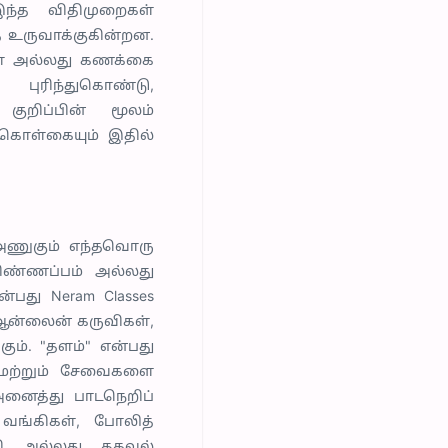
்த விதிமுறைகள்
ை உருவாக்குகின்றன.
மோ அல்லது கணக்கை
புரிந்துகொண்டு,
 குறிப்பின் மூலம்
 கொள்கையும் இதில்
 அணுகும் எந்தவொரு
விண்ணப்பம் அல்லது
்பது Neram Classes
, ஆன்லைன் கருவிகள்,
ும். "தளம்" என்பது
மற்றும் சேவைகளை
 அனைத்து பாடநெறிப்
 வங்கிகள், போலித்
்வி அல்லது தகவல்