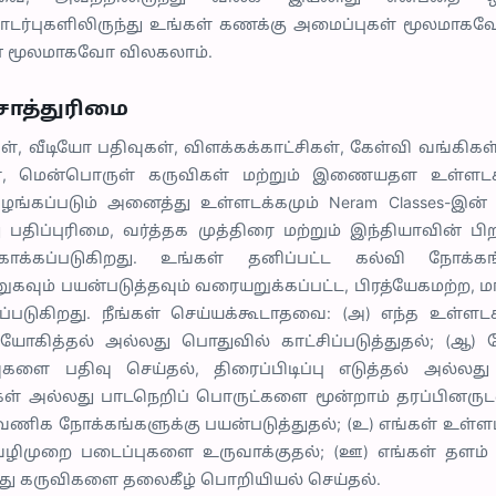
தொடர்புகளிலிருந்து உங்கள் கணக்கு அமைப்புகள் மூலம
 மூலமாகவோ விலகலாம்.
சொத்துரிமை
், வீடியோ பதிவுகள், விளக்கக்காட்சிகள், கேள்வி வங்கிகள்
ிகள், மென்பொருள் கருவிகள் மற்றும் இணையதள உள்ளடக
்கப்படும் அனைத்து உள்ளடக்கமும் Neram Classes-இன் 
 பதிப்புரிமை, வர்த்தக முத்திரை மற்றும் இந்தியாவின் பி
காக்கப்படுகிறது. உங்கள் தனிப்பட்ட கல்வி நோக்கங
வும் பயன்படுத்தவும் வரையறுக்கப்பட்ட, பிரத்யேகமற்ற, 
்படுகிறது. நீங்கள் செய்யக்கூடாதவை: (அ) எந்த உள்ளடக்
ியோகித்தல் அல்லது பொதுவில் காட்சிப்படுத்துதல்; (ஆ) 
ுகளை பதிவு செய்தல், திரைப்பிடிப்பு எடுத்தல் அல்லது
ள் அல்லது பாடநெறிப் பொருட்களை மூன்றாம் தரப்பினருடன் 
வணிக நோக்கங்களுக்கு பயன்படுத்துதல்; (உ) எங்கள் உள்ளட
வழிமுறை படைப்புகளை உருவாக்குதல்; (ஊ) எங்கள் தளம் ம
ு கருவிகளை தலைகீழ் பொறியியல் செய்தல்.