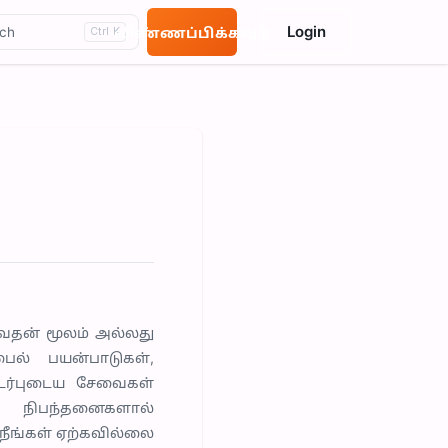
Login
ch
விண்ணப்பிக்கவும்
Ctrl K
ுவதன் மூலம் அல்லது
ைல் பயன்பாடுகள்,
ொடர்புடைய சேவைகள்
் நிபந்தனைகளால்
 நீங்கள் ஏற்கவில்லை