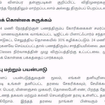
றும் விளம்பர தள்ளுபடிகள் குறிப்பிட்ட விதிமுறைகள
ந்த நேரத்திலும் மாற்றப்படலாம் அல்லது திரும்பப் பெறப்படல
பக் கொள்கை சுருக்கம்
 மணி நேரத்திற்குள் பணத்திரும்ப கோரிக்கைகள் சமர்ப்ப
மாணவருக்காக வாங்கப்பட்ட டிஜிட்டல் பிளாட்ஃபார்ம் சந்தாக
ுகட்ட செலுத்திய தொகையில் 30% கழிக்கப்படும். 24 மணி ந
ற்கனவே செய்யப்பட்டதால் பணத்திரும்ப சாத்தியமில்லை. அ
Classes நிர்வாகத்தின் முழு விருப்பத்திற்கு உட்பட்டவை. 
க் கொள்கை பக்கத்தைப் பார்க்கவும்.
்பு மற்றும் பயன்பாடு
ப் பயன்படுத்துவதன் மூலம், எங்கள் தனியுரி
்ளபடி உங்கள் தனிப்பட்ட தரவை சேகரிக்கவும், சேமிக்கவ
ள். பெயர், மின்னஞ்சல் முகவரி, தொலைபேசி எண், பிறந்த த
கட்டணத் தகவல் மற்றும் கல்வி செயல்திறன் தரவு உள்ளிட்ட 
்கிறோம். இந்தத் தரவை நாங்கள் பின்வரும் நோ