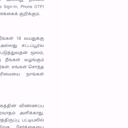
 Sign-In, Phone OTP)
ணக்கைக் குறிக்கும்.
ீங்கள் 18 வயதுக்கு
்லது சட்டப்பூர்வ
டுத்துவதன் மூலம்,
ு நீங்கள் வழங்கும்
்கள். எங்கள் சொந்த
உரிமையை நாங்கள்
வாகத்தின் விண்ணப்ப
தரவாதம் அளிக்காது.
ிருப்பு பட்டியலில்
ிறகு, சேர்க்கையை