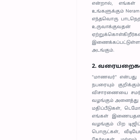
என்றால், எங்க
உங்களுக்கும் Nera
எந்தவொரு பாடநெற
உருவாக்குவதன் 
ஏற்றுக்கொள்கிறீர
இணைக்கப்பட்டுள்ள
அடங்கும்.
2. வரையறைக
"மாணவர்" என்பது 
நபரையும் குறிக்க
விசாரணையை சமர்ப்ப
வழங்கும் அனைத்து க
மதிப்பீடுகள், டெம
எங்கள் இணையதளங
வழங்கும் பிற டிஜி
பொருட்கள், வீடிய
தேர்வுகள் மற்று