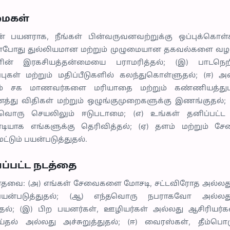
மைகள்
 பயனராக, நீங்கள் பின்வருவனவற்றுக்கு ஒப்புக்கொள்கிற
ின்போது துல்லியமான மற்றும் முழுமையான தகவல்களை வழங
ின் இரகசியத்தன்மையை பராமரித்தல்; (இ) பாடநெறி ந
ுப்புகள் மற்றும் மதிப்பீடுகளில் கலந்துகொள்ளுதல்; (ஈ) 
றும் சக மாணவர்களை மரியாதை மற்றும் கண்ணியத்துடன
த்து விதிகள் மற்றும் ஒழுங்குமுறைகளுக்கு இணங்குதல்;
ந்தவொரு செயலிலும் ஈடுபடாமை; (எ) உங்கள் தனிப்பட்
யாக எங்களுக்கு தெரிவித்தல்; (ஏ) தளம் மற்றும் சே
்டும் பயன்படுத்துதல்.
ப்பட்ட நடத்தை
டாதவை: (அ) எங்கள் சேவைகளை மோசடி, சட்டவிரோத அல்லது
 பயன்படுத்துதல்; (ஆ) எந்தவொரு நபராகவோ அல்
தல்; (இ) பிற பயனர்கள், ஊழியர்கள் அல்லது ஆசிரியர்கள
்தல் அல்லது அச்சுறுத்துதல்; (ஈ) வைரஸ்கள், தீம்பொர