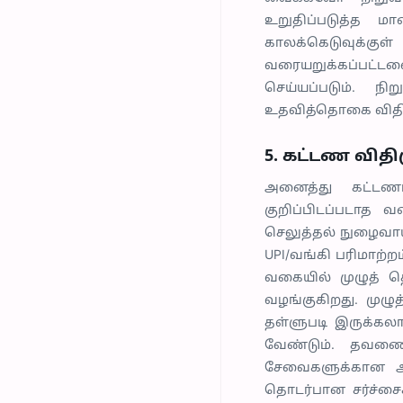
உறுதிப்படுத்த மா
காலக்கெடுவுக்குள
வரையறுக்கப்பட்ட
செய்யப்படும். 
உதவித்தொகை விதிம
5. கட்டண வித
அனைத்து கட்டணங்
குறிப்பிடப்படாத 
செலுத்தல் நுழைவாயில
UPI/வங்கி பரிமாற்ற
வகையில் முழுத் 
வழங்குகிறது. முழு
தள்ளுபடி இருக்கலா
வேண்டும். தவணை
சேவைகளுக்கான அண
தொடர்பான சர்ச்சைக