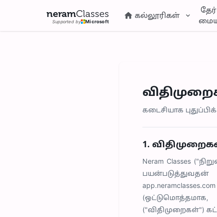
தேர்
neram
Classes
கல்லூரிகள்
மைய
Supported by
Microsoft
விதிமுறைக
கடைசியாக புதுப்பிக்க
1. விதிமுறை
Neram Classes ("ந
பயன்படுத்துவதன்
app.neramclasses
(ஒட்டுமொத்தமாக
("விதிமுறைகள்") கட