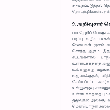
சந்தைப்படுத்தல் 
தொடர்புகொள்வதன்
9. அறிவுசார் 
பாடநெறிப் பொருட்கள
படிப்பு வழிகாட்ட
சேவைகள் மூலம் வழங
சொத்து ஆகும், இது
சட்டங்களால் பாது
உள்ளடக்கத்தை அணுக
உங்களுக்கு வழங்கப
உருவாக்குதல், விந
செய்யப்பட்ட அமர்வ
உள்நுழைவு சான்றுக
உள்ளடக்கத்தையும் 
தழுவுதல் அல்லது 
மென்பொருள் அல்லத