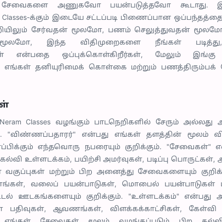
ள் சேவைகளை அணுகவோ பயன்படுத்தவோ கூடாது. இந
m Classes-க்கும் இடையே சட்டப்படி பிணைப்பான ஒப்பந்தத்த
ியிலும் சேர்வதன் மூலமோ, பணம் செலுத்துவதன் மூல
மூலமோ, இந்த விதிமுறைகளை நீங்கள் படித்து, 
்கள் என்பதை ஒப்புக்கொள்கிறீர்கள், மேலும் இங்கு
 எங்கள் தனியுரிமைக் கொள்கை மற்றும் பணத்திரும்பக்
ள்
Neram Classes வழங்கும் பாடநெறிகளில் சேரும் அல்லது
ும். "விண்ணப்பதாரர்" என்பது எங்கள் தளத்தின் மூலம் 
ிக்கும் எந்தவொரு நபரையும் குறிக்கும். "சேவைகள்" என
ல்வி உள்ளடக்கம், பயிற்சி அமர்வுகள், படிப்பு பொருட்கள்
ோ வகுப்புகள் மற்றும் பிற அனைத்து சேவைகளையும் குறிக்க
்கள், வலைப் பயன்பாடுகள், மொபைல் பயன்பாடுகள் 
ட்டல் ஊடகங்களையும் குறிக்கும். "உள்ளடக்கம்" என்பது
ோ பதிவுகள், ஆவணங்கள், விளக்கக்காட்சிகள், கேள்வி
ம் எங்கள் சேவைகள் மூலம் வழங்கப்படும் பிற கல