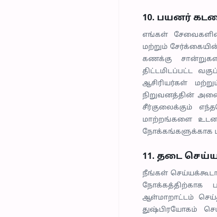
10. பயனர் கட
எங்கள் சேவைகளின்
மற்றும் சேர்க்கைய
கணக்கு சான்றுகள
திட்டமிடப்பட்ட வக
ஆசிரியர்கள் மற்
நிறுவனத்தின் அனை
சீர்குலைக்கும் எ
மாற்றங்களை உடனடி
நோக்கங்களுக்காக மட
11. தடை செய்ய
நீங்கள் செய்யக்கூ
நோக்கத்திற்காக
ஆள்மாறாட்டம் செய்
துஷ்பிரயோகம் செய