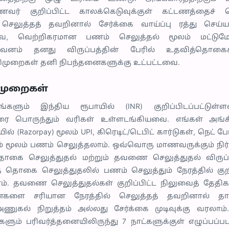
ணவர் குறிப்பிட்ட காலக்கெடுவுக்குள் கட்டணத்தைச் 
் செலுத்தத் தவறினால் சேர்க்கை வாய்ப்பு ரத்து செய்ய
வை, வெற்றிகரமான பணம் செலுத்தல் மூலம் மட்டும
நிறுவனம் தனது விருப்பத்தின் பேரில் உதவித்தொக
ுறைகள் தனி நிபந்தனைகளுக்கு உட்பட்டவை.
ிமுறைகள்
களும் இந்திய ரூபாயில் (INR) குறிப்பிடப்பட்டுள்
வரை பொருந்தும் வரிகள் உள்ளடங்கியவை. எங்கள் அங்கீ
் (Razorpay) மூலம் UPI, கிரெடிட்/டெபிட் கார்டுகள், நெட் ப
ம் மூலம் பணம் செலுத்தலாம். ஒவ்வொரு மாணவருக்கும் நிர்வ
தொகை செலுத்துதல் மற்றும் தவணை செலுத்துதல் விருப
த் தொகை செலுத்துதலில் பணம் செலுத்தும் நேரத்தில் குறிப
ம். தவணை செலுத்துதல்கள் குறிப்பிட்ட நிலுவைத் தேதிகளு
களை சரியான நேரத்தில் செலுத்தத் தவறினால் தாம
ுகல் நிறுத்தம் அல்லது சேர்க்கை முடிவுக்கு வரலாம
ளும் பரிவர்த்தனையிலிருந்து 7 நாட்களுக்குள் எழுப்பப்பட