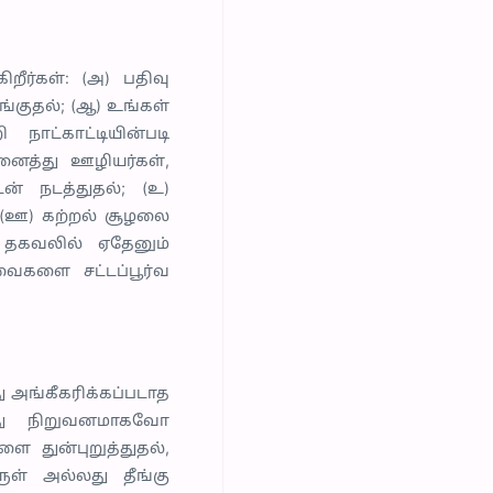
ீர்கள்: (அ) பதிவு
்குதல்; (ஆ) உங்கள்
ாட்காட்டியின்படி
அனைத்து ஊழியர்கள்,
் நடத்துதல்; (உ)
 (ஊ) கற்றல் சூழலை
ட தகவலில் ஏதேனும்
வைகளை சட்டப்பூர்வ
 அங்கீகரிக்கப்படாத
லது நிறுவனமாகவோ
ை துன்புறுத்துதல்,
ுள் அல்லது தீங்கு