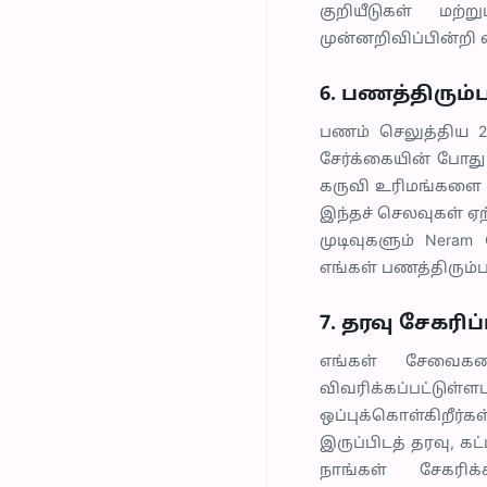
குறியீடுகள் மற்
முன்னறிவிப்பின்றி எ
6. பணத்திரும்
பணம் செலுத்திய 24
சேர்க்கையின் போது 
கருவி உரிமங்களை ஈட
இந்தச் செலவுகள் ஏ
முடிவுகளும் Neram 
எங்கள் பணத்திரும்ப
7. தரவு சேகரிப
எங்கள் சேவைகளை
விவரிக்கப்பட்டுள
ஒப்புக்கொள்கிறீர்க
இருப்பிடத் தரவு, 
நாங்கள் சேகரிக