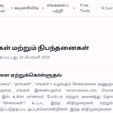
வு
எங்களைப்
Free
கவுன்சிலிங்
Sear
ம்
பற்றி
Tools
ள் மற்றும் நிபந்தனைகள்
ப்பட்டது: 24 பிப்ரவரி 2026
களை ஏற்றுக்கொள்ளுதல்
ிறுவனம்", "நாங்கள்", "எங்கள்") வழங்கும் சேவைகளை அணுக
 மூலம், எங்கள் இணையதளம் neramclasses.com, மொப
.com இல் உள்ள மாணவர் போர்டல் மற்றும் அனைத்து த
, "சேவைகள்") உட்பட, இந்த விதிமுறைகள் மற்றும
்டுப்படுத்தப்பட ஒப்புக்கொள்கிறீர்கள். இந்த விதிமுறைகளை