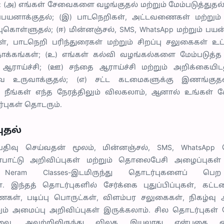
 (அ) எங்கள் சேவைகளை வழங்குதல் மற்றும் மேம்படுத்துதல்
னாக்குதல்; (இ) பாடநெறிகள், அட்டவணைகள் மற்றும் புத
ொள்ளுதல்; (ஈ) மின்னஞ்சல், SMS, WhatsApp மற்றும் பயன்
ள், பாடநெறி பரிந்துரைகள் மற்றும் சிறப்பு சலுகைகள் உட்
ோக்கங்கள்; (உ) எங்கள் கல்வி வழங்கல்களை மேம்படுத்த த
ம் ஆராய்ச்சி; (ஊ) சந்தை ஆராய்ச்சி மற்றும் அறிக்கை
 உருவாக்குதல்; (எ) சட்ட கடமைகளுக்கு இணங்குதல்.
ு நீங்கள் எந்த நேரத்திலும் விலகலாம், ஆனால் உங்கள்
புகள் தொடரும்.
புதல்
பதிவு செய்வதன் மூலம், மின்னஞ்சல், SMS, WhatsApp செ
ன்பாட்டு அறிவிப்புகள் மற்றும் தொலைபேசி அழைப்புகள்
Neram Classes-இடமிருந்து தொடர்புகளைப் பெ
ள். இந்தத் தொடர்புகளில் சேர்க்கை புதுப்பிப்புகள், கட
், படிப்பு பொருட்கள், விளம்பர சலுகைகள், நிகழ்வு அ
ம் அமைப்பு அறிவிப்புகள் இருக்கலாம். சில தொடர்புகள
வை, அவற்றிலிருந்து விலக இயலாது என்பதை ஒப்புக