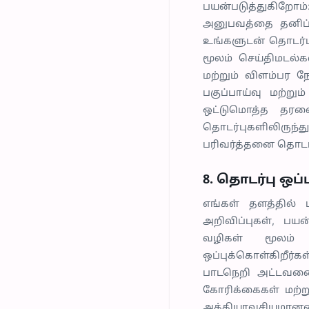
பயன்படுத்துகிறோம்:
அனுபவத்தை தனிப்பய
உங்களுடன் தொடர்புக
மூலம் செய்திமடல்க
மற்றும் விளம்பர ந
பகுப்பாய்வு மற்று
ஒட்டுமொத்த தரவை
தொடர்புகளிலிருந்த
பரிவர்த்தனை தொடர்
8. தொடர்பு ஒப்
எங்கள் தளத்தில் 
அறிவிப்புகள், பய
வழிகள் மூலம் 
ஒப்புக்கொள்கிறீர்க
பாடநெறி அட்டவணைகள
கோரிக்கைகள் மற்று
அத்தியாவசியமான