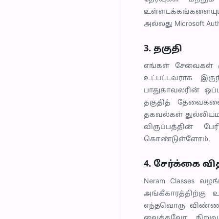
உள்ளடக்கங்களையும் க
அல்லது Microsoft Au
3. தகுதி
எங்கள் சேவைகள் கு
உட்பட்டவராக இரு
பாதுகாவலரின் ஒப்
தகுதித் தேவைகளை ந
தகவல்கள் துல்லியம
விருப்பத்தின் 
கொண்டுள்ளோம்.
4. சேர்க்கை வ
Neram Classes வழங
அங்கீகாரத்திற்கு 
எந்தவொரு விண்ணப்ப
வைக்கவோ நிறுவனத